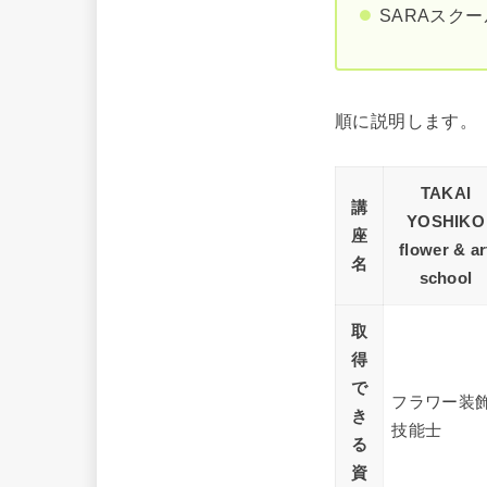
SARAスク
順に説明します。
TAKAI
講
YOSHIKO
座
flower & ar
名
school
取
得
で
フラワー装
き
技能士
る
資