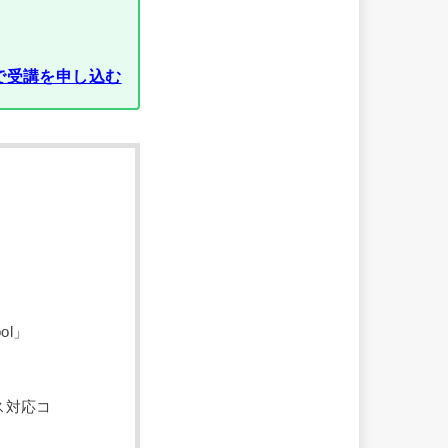
で受講を申し込む
ool」
ス対応コ