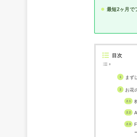
最短2ヶ月で
目次
まず
お花
A