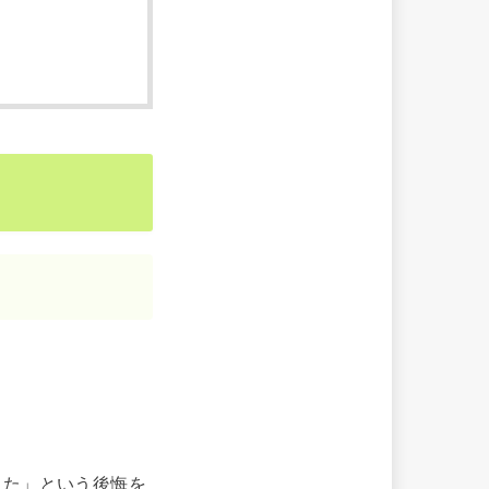
。
った」という後悔を