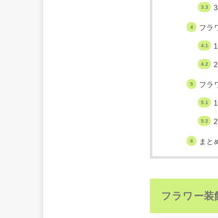
フラ
フラ
まと
フラワー装