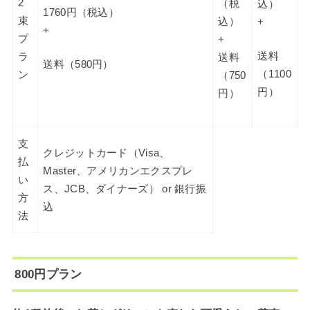
2
（税
込）
1760円（税込）
束
込）
+
+
プ
+
送料
ラ
送料
送料（580円）
（1100
ン
（750
円）
円）
支
クレジットカード（Visa、
払
Master、アメリカンエクスプレ
い
ス、JCB、ダイナーズ） or 銀行振
方
込
法
800円プラン