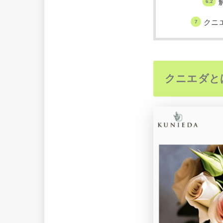
クニ
クニエダと