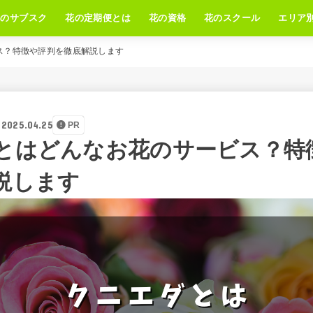
花のサブスク
花の定期便とは
花の資格
花のスクール
エリア
ス？特徴や評判を徹底解説します
2025.04.25
PR
とはどんなお花のサービス？特
説します