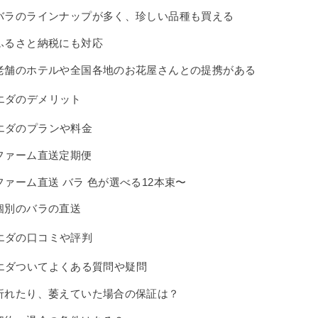
バラのラインナップが多く、珍しい品種も買える
ふるさと納税にも対応
老舗のホテルや全国各地のお花屋さんとの提携がある
エダのデメリット
エダのプランや料金
ファーム直送定期便
ファーム直送 バラ 色が選べる12本束〜
個別のバラの直送
エダの口コミや評判
エダついてよくある質問や疑問
折れたり、萎えていた場合の保証は？