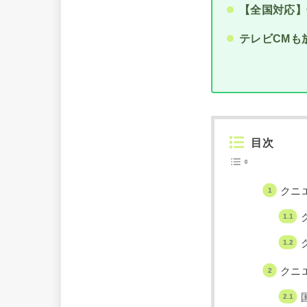
【全国対応】
テレビCMも
目次
クニ
クニ