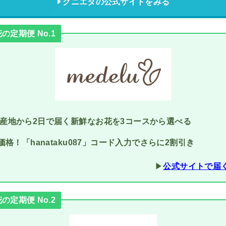
クニエダの公式サイトをみる
定期便 No.1
産地から2日で届く新鮮なお花を3コースから選べる
価格！「hanataku087」コード入力でさらに2割引き
▶︎
公式サイトで届
定期便 No.2