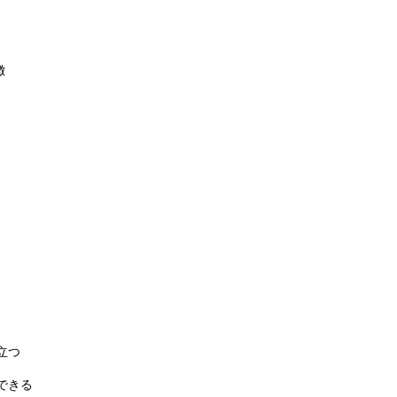
徴
立つ
できる