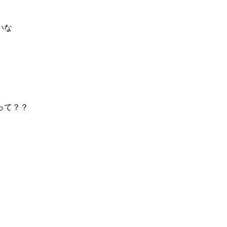
いな
って？？