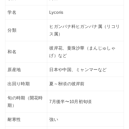
学名
Lycoris
ヒガンバナ科ヒガンバナ属（リコリ
分類
ス属）
彼岸花、曼珠沙華（まんじゅしゃ
和名
げ）など
原産地
日本や中国、ミャンマーなど
出回り時期
夏～秋頃の彼岸前
旬の時期（開花時
7月後半〜10月初旬頃
期）
耐寒性
強い