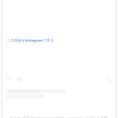
この投稿をInstagramで見る
Sakiko 祥子(@inthelavenderfield_sakiko)がシェアした投稿