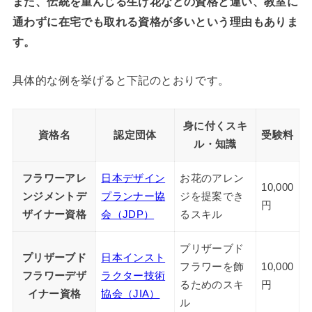
また、伝統を重んじる生け花などの資格と違い、教室に
通わずに在宅でも取れる資格が多いという理由もありま
す。
具体的な例を挙げると下記のとおりです。
身に付くスキ
資格名
認定団体
受験料
ル・知識
フラワーアレ
日本デザイン
お花のアレン
10,000
ンジメントデ
プランナー協
ジを提案でき
円
ザイナー資格
会（JDP）
るスキル
プリザーブド
プリザーブド
日本インスト
フラワーを飾
10,000
フラワーデザ
ラクター技術
るためのスキ
円
イナー資格
協会（JIA）
ル