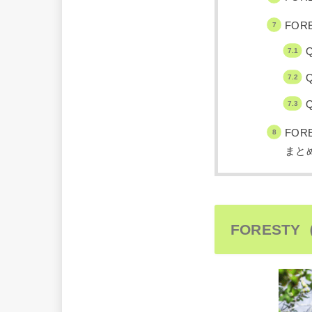
FO
FO
まと
FORES