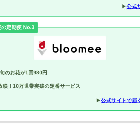
▶︎
公式
定期便 No.3
旬のお花が1回980円
放映！10万世帯突破の定番サービス
▶︎
公式サイトで届