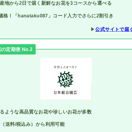
産地から2日で届く新鮮なお花を3コースから選べる
価格！「hanataku087」コード入力でさらに2割引き
▶︎
公式サイトで届
定期便 No.2
るような高品質なお花や珍しいお花が多数
円〜（送料/税込み）から利用可能