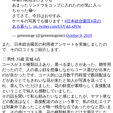
あまったリンドウをコップに入れたのが気に入っ
ちゃった😂✨
さてさて、今日はおやすみ。
ケーキの写真でも撮ります！
#日本総合園芸
#花の
ある暮らし
pic.twitter.com/ESYskLgPOg
— gemomoge (@gemomogemo)
October 9, 2019
また、日本総合園芸の利用者アンケートを実施しましたの
で、その口コミをご紹介します。
男性 35歳 宮城 4点
コースが３０種類以上あり、選べる楽しさがあった。贈答用
だったので、人の喜ぶ顔を想像しながらコース選びが出来た
のが良かったです。コース的には月数千円程度で数回配送な
どがありとてもきれいな花が来たと知人が写真を送ってく
れ、喜んでいただけました。花の鮮度が素晴らしく直接配送
ということで知人も感動していました。
その話を聞いて私も頼みたいなと感じましたが、ヤマト便な
どの配送はなく、直接配送のみという事で、私の住むエリア
は対象外であったことが唯一残念な点であったかなと思いま
す。その他はコスト面、花の種類鮮度などは大満足でした。