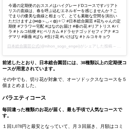
今週の定期便のおススメはハイグレードDコースです♪リアト
リスの直線は、春を呼ぶ込むエネルギーを感じませんか？こ
でまりの優美な曲線と相まって、とても素敵な空間を演出い
ただけますよ(⋈◍＞◡＜◍)✧♡ #日本総合園芸 #花ちゃんの定
期便 #フラワー宅配 #はなのお届け #春の花 #リアトリス #バ
ラ #トルコ桔梗 #ヒペリカム #ドラセナゴッドセフィアナ #コ
デマリ #薔薇 #ばら #生け花 #いけばな #トルコキキョウ
日本総合園芸公式
(@nihon_sogo_engei)がシェアした投稿 –
2019
前述したとおり、日本総合園芸には、30種類以上の定期便コ
ースが用意されています。
その中でも、切り花が対象で、オーソドックスなコースを５
個まとめました、
バラエティコース
毎回違った種類のお花が届く、最も手頃で人気なコースで
す。
１回1,078円と最安となっていて、月３回届き、月額はコミ