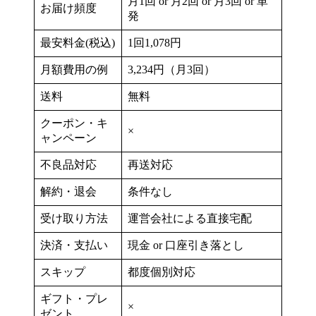
月1回 or 月2回 or 月3回 or 単
お届け頻度
発
最安料金(税込)
1回1,078円
月額費用の例
3,234円（月3回）
送料
無料
クーポン・キ
×
ャンペーン
不良品対応
再送対応
解約・退会
条件なし
受け取り方法
運営会社による直接宅配
決済・支払い
現金 or 口座引き落とし
スキップ
都度個別対応
ギフト・プレ
×
ゼント