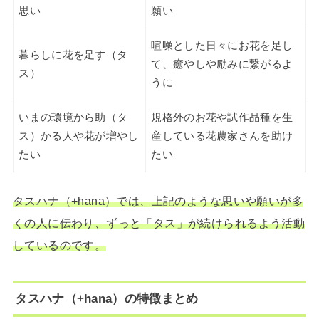
思い
願い
喧噪とした日々にお花を足し
暮らしに花を足す（タ
て、癒やしや励みに繋がるよ
ス）
うに
いまの環境から 助（タ
規格外のお花や試作品種を生
ス）かる人や花が増やし
産している花農家さんを助け
たい
たい
タスハナ（+hana）では、上記のような思いや願いが多
くの人に伝わり、ずっと「タス」が続けられるよう活動
しているのです。
タスハナ（+hana）の特徴まとめ