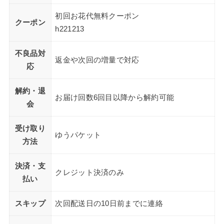
初回お花代無料クーポン
クーポン
h221213
不良品対
返金や次回の増量で対応
応
解約・退
お届け回数6回目以降から解約可能
会
受け取り
ゆうパケット
方法
決済・支
クレジット決済のみ
払い
スキップ
次回配送日の10日前までに連絡