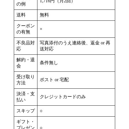
1,716円（月2回）
の例
送料
無料
クーポン
×
の有無
不良品対
写真添付のうえ連絡後、返金 or 再
応
送対応
解約・退
条件無し
会
受け取り
ポスト or 宅配
方法
決済・支
クレジットカードのみ
払い
スキップ
○
ギフト・
プレゼン
○