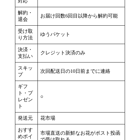
対応
解約・
お届け回数6回目以降から解約可能
退会
受け取
ゆうパケット
り方法
決済・
クレジット決済のみ
支払い
スキッ
次回配送日の10日前までに連絡
プ
ギフ
ト・プ
○
レゼン
ト
発送元
花市場
おすす
市場直送の新鮮なお花がポスト投函
めポイ
で受け取れる