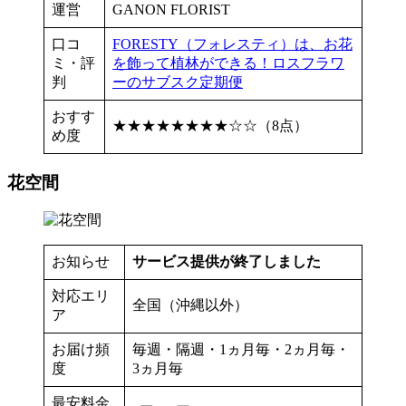
運営
GANON FLORIST
口コ
FORESTY（フォレスティ）は、お花
ミ・評
を飾って植林ができる！ロスフラワ
判
ーのサブスク定期便
おすす
★★★★★★★★☆☆（8点）
め度
花空間
お知らせ
サービス提供が終了しました
対応エリ
全国（沖縄以外）
ア
お届け頻
毎週・隔週・1ヵ月毎・2ヵ月毎・
度
3ヵ月毎
最安料金