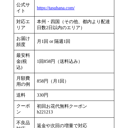
公式サ
https://tasuhana.com/
イト
対応エ
本州・四国（その他、都内より配達
リア
日数2日以内のエリア）
お届け
月1回 or 隔週1回
頻度
最安料
金(税
1回858円（送料込み）
込)
月額費
858円（月1回）
用の例
送料
330円
クーポ
初回お花代無料クーポン
ン
h221213
不良品
返金や次回の増量で対応