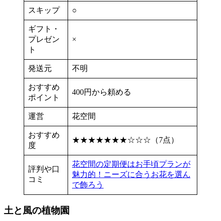
スキップ
○
ギフト・
プレゼン
×
ト
発送元
不明
おすすめ
400円から頼める
ポイント
運営
花空間
おすすめ
★★★★★★★☆☆☆（7点）
度
花空間の定期便はお手頃プランが
評判や口
魅力的！ニーズに合うお花を選ん
コミ
で飾ろう
土と風の植物園