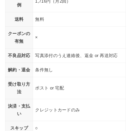
1,716円（月2回）
例
送料
無料
クーポンの
×
有無
不良品対応
写真添付のうえ連絡後、返金 or 再送対応
解約・退会
条件無し
受け取り方
ポスト or 宅配
法
決済・支払
クレジットカードのみ
い
スキップ
○