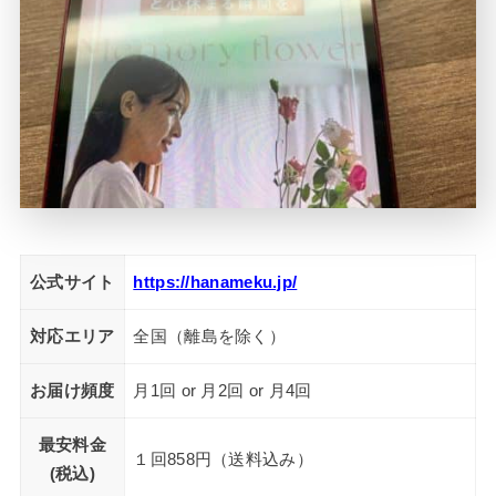
公式サイト
https://hanameku.jp/
対応エリア
全国（離島を除く）
お届け頻度
月1回 or 月2回 or 月4回
最安料金
１回858円（送料込み）
(税込)