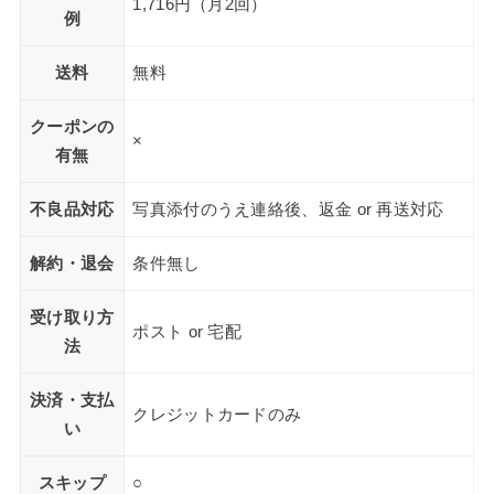
1,716円（月2回）
例
送料
無料
クーポンの
×
有無
不良品対応
写真添付のうえ連絡後、返金 or 再送対応
解約・退会
条件無し
受け取り方
ポスト or 宅配
法
決済・支払
クレジットカードのみ
い
スキップ
○