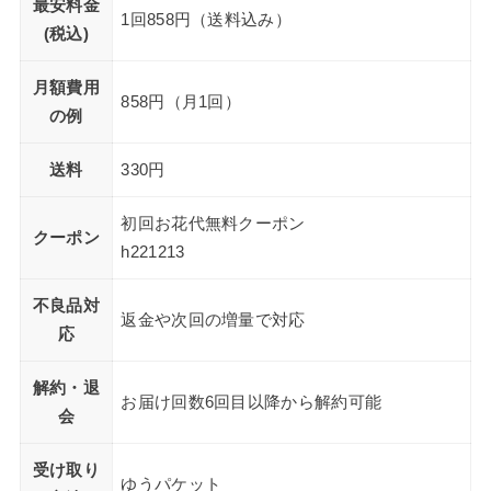
最安料金
1回858円（送料込み）
(税込)
月額費用
858円（月1回）
の例
送料
330円
初回お花代無料クーポン
クーポン
h221213
不良品対
返金や次回の増量で対応
応
解約・退
お届け回数6回目以降から解約可能
会
受け取り
ゆうパケット