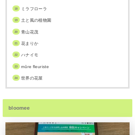
ミラフローラ
土と風の植物園
青山花茂
花まりか
ハナイモ
mûre fleuriste
世界の花屋
bloomee