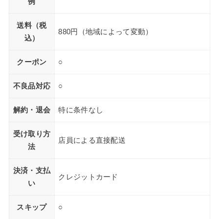
例
送料（税
880円（地域によって変動）
込）
クーポン
○
不良品対応
○
解約・退会
特に条件なし
受け取り方
店員による直接配送
法
決済・支払
クレジットカード
い
スキップ
○