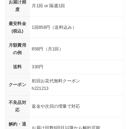
お届け頻
月1回 or 隔週1回
度
最安料金
1回858円（送料込み）
(税込)
月額費用
858円（月1回）
の例
送料
330円
初回お花代無料クーポン
クーポン
h221213
不良品対
返金や次回の増量で対応
応
解約・退
お届け回数6回目以降から解約可能