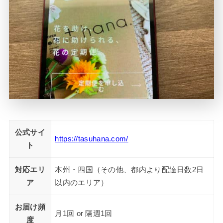
公式サイ
https://tasuhana.com/
ト
対応エリ
本州・四国（その他、都内より配達日数2日
ア
以内のエリア）
お届け頻
月1回 or 隔週1回
度